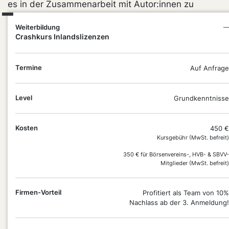
es in der Zusammenarbeit mit Autor:innen zu
beachten gilt. Du bekommst praxisnahe Einblicke in
Weiterbildung
—
die Mechanismen des Rechtehandels und gewinnst
Crashkurs Inlandslizenzen
Klarheit darüber, wie Lizenzvergaben deine
Verlagsarbeit strategisch stärken können.
Termine
Auf Anfrage
Diese Weiterbildung ist auch Teil des
Zertifikatskurses «Rechte- und Lizenzmanager:in».
Level
Grundkenntnisse
Mehr erfahren
Kosten
450 €
Kursgebühr (MwSt. befreit)
350 € für Börsenvereins-, HVB- & SBVV-
Mitglieder (MwSt. befreit)
Firmen-Vorteil
Profitiert als Team von 10%
Nachlass ab der 3. Anmeldung!
DEIN
PLUS