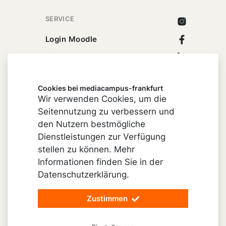
SERVICE
Instagram
Facebook
Login Moodle
Linkedin
Campusbuchhandlung
Xing
Cookies bei mediacampus-frankfurt
Youtube
Wir verwenden Cookies, um die
Seitennutzung zu verbessern und
den Nutzern bestmögliche
Dienstleistungen zur Verfügung
Impressum
stellen zu können. Mehr
Cookie-Einstellungen
Informationen finden Sie in der
Datenschutz
Datenschutzerklärung.
Barrierefreiheit
Zustimmen
© 2026 mediacampus-frankfurt