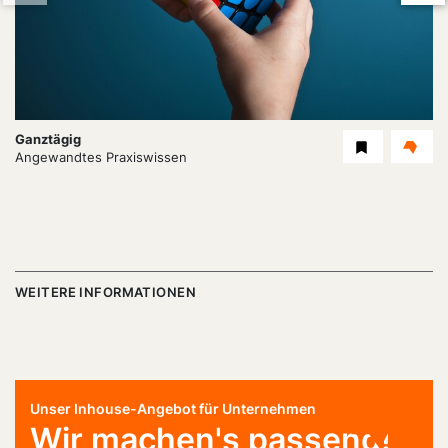
Dauer:
Ganztägig
Level
Angewandtes Praxiswissen
WEITERE INFORMATIONEN
Unser Inhouse-Angebot für Unternehmen
Wir machen's passend!