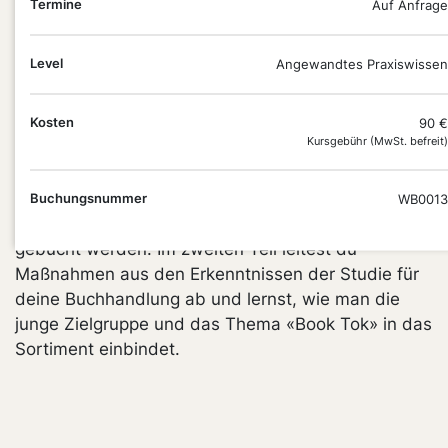
Termine
Auf Anfrage
macht. Du leitest konkrete Maßnahmen für
Marketing, Sortiment und Ansprache ab – ob im
Buchhandel oder im Verlag. Mit dem richtigen
Level
Angewandtes Praxiswissen
Gespür für Zielgruppen und Trends gestaltest du
deinen Auftritt so, dass junge Leser:innen nicht nur
Kosten
90 €
neugierig werden, sondern auch kaufen.
Kursgebühr (MwSt. befreit)
Hinweis
: Dieses Webinar kann entweder einzeln
oder in Verbindung mit einem weiterführenden
Buchungsnummer
WB0013
Webinar «How to Young & New Adult II» (
hier
)
gebucht werden. Im zweiten Teil leitest du
Maßnahmen aus den Erkenntnissen der Studie für
deine Buchhandlung ab und lernst, wie man die
junge Zielgruppe und das Thema «Book Tok» in das
Sortiment einbindet.