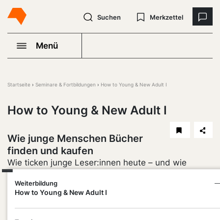
Suchen
Merkzettel
Menü
Startseite
Seminare & Fortbildungen
How to Young & New Adult I
How to Young & New Adult I
Wie junge Menschen Bücher
finden und kaufen
Wie ticken junge Leser:innen heute – und wie
erreichst du sie wirklich? Wirf einen Blick auf
Weiterbildung
—
aktuelle Studienergebnisse zum Lese- und
How to Young & New Adult I
Kaufverhalten von 11- bis 25-Jährigen und erfahre,
was die Genres Young & New Adult so erfolgreich