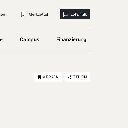
hen
Merkzettel
Let’s Talk
e
Campus
Finanzierung
MERKEN
TEILEN