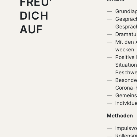
FREU'
Grundla
DICH
Gespräc
AUF
Gespräc
Dramatu
Mit den
wecken
Positive
Situatio
Beschw
Besonder
Corona-K
Gemeins
Individue
Methoden
Impulsvo
Rollensp