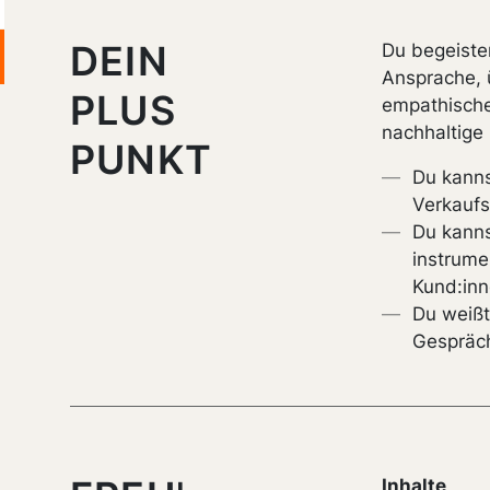
DEIN
Du begeister
Ansprache,
PLUS
empathische
nachhaltige
PUNKT
Du kanns
Verkaufs
Du kanns
instrumen
Kund:in
Du weißt
Gespräc
Inhalte