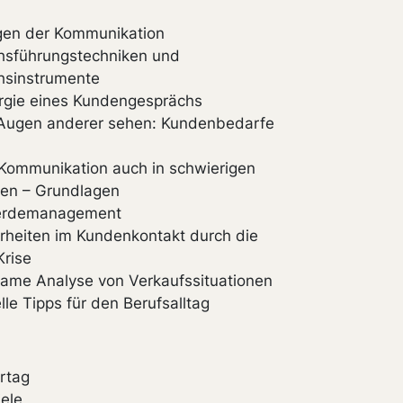
gen der Kommunikation
hsführungstechniken und
hsinstrumente
rgie eines Kundengesprächs
 Augen anderer sehen: Kundenbedarfe
 Kommunikation auch in schwierigen
nen – Grundlagen
erdemanagement
heiten im Kundenkontakt durch die
rise
ame Analyse von Verkaufssituationen
lle Tipps für den Berufsalltag
rtag
iele