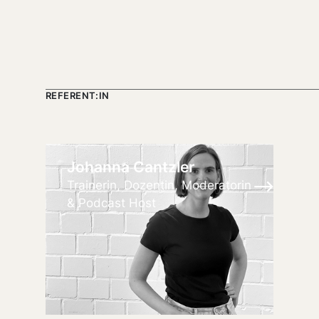
REFERENT:IN
Johanna Cantzler
Trainerin, Dozentin, Moderatorin
& Podcast Host